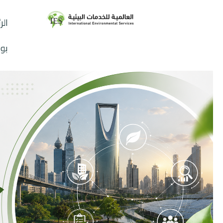
الر
بوا