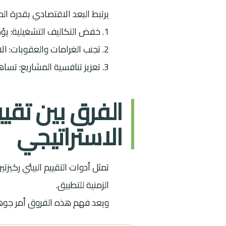
يرتبط البعد الاقتصادي بقدرة ا
1. خفض التكاليف التشغيلية: يؤدي تطبيق المعايير البيئية إلى تحسين كفاءة استخدام الموارد وتقليل الهدر.
2. تجنب الغرامات والعقوبات: الالتزام بالمتطلبات النظامية يقي المشاريع من المخالفات المالية والإدارية.
3. تعزيز تنافسية المشاريع: تساهم الشهادة البيئية في فتح أسواق جديدة وجذب الاستثمارات المسؤولة.
الفرق بين تقييم
الاستراتيجي
تمثل أدوات التقييم البيئي ركيز
الزمنية للتطبيق.
ويعد فهم هذه الفروق أمر جوهر