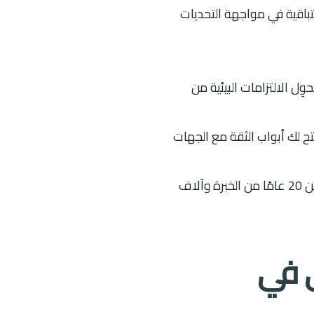
تباقية في مواجهة التحديات
ِل الالتزامات البيئية من
ق عملية تضمن الامتثال لنظام البيئة الصادر بالمرسوم الملكي رقم م/165، وتفتح لك أبواب الثقة مع الجهات
نؤمن أن استدامة مشروعك تبدأ بفكرة واحدة: البيئة هي استثمار طويل الأمد، وقد أكسبتنا أكثر من 20 عامًا من الخبرة وآلاف
ي في