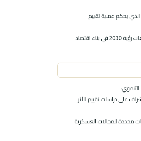
تاريخ 19/11/1441هـ الأساس التشريعي الذي يحكم عملية تقييم
ويهدف هذا النظام إلى ضمان دمج الاعتبارات البيئية في مراحل التخطيط المبكرة، تحقيقاً لمستهدفات رؤية 2030 في بناء اقتصاد
التنموي:
لإشراف على دراسات تقييم الأثر
اءات محددة للمجالات العسكرية