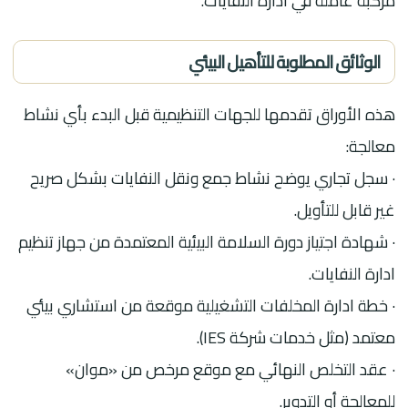
مركبة عاملة في ادارة النفايات.
الوثائق المطلوبة للتأهيل البيئي
هذه الأوراق تقدمها للجهات التنظيمية قبل البدء بأي نشاط
معالجة:
· سجل تجاري يوضح نشاط جمع ونقل النفايات بشكل صريح
غير قابل للتأويل.
· شهادة اجتياز دورة السلامة البيئية المعتمدة من جهاز تنظيم
ادارة النفايات.
· خطة ادارة المخلفات التشغيلية موقعة من استشاري بيئي
معتمد (مثل خدمات شركة IES).
· عقد التخلص النهائي مع موقع مرخص من «موان»
للمعالجة أو التدوير.