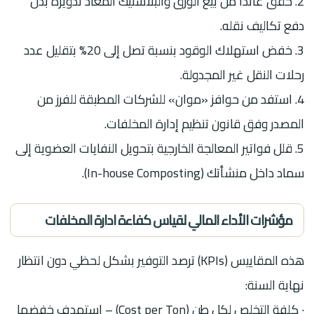
2. حقق عائدًا من بيع الورق والبلاستيك المعاد تدويره بدل
دفع تكاليف نقله.
3. خفض استهلاك الوقود بنسبة تصل إلى 20% بتقليل عدد
رحلات النقل غير المجدولة.
4. استفد من حوافز «موان» للشركات المطبقة للفرز من
المصدر وفق قانون تنظيم إدارة المخلفات.
5. قلل فواتير المعالجة الخارجية بتحويل النفايات العضوية إلى
سماد داخل منشأتك (In-house Composting).
مؤشرات الأداء المالي لقياس كفاءة ادارة المخلفات
هذه المقاييس (KPIs) ترصد التوفير بشكل لحظي دون انتظار
نهاية السنة:
· كلفة التخلص لكل طن (Cost per Ton) – استهدف خفضها