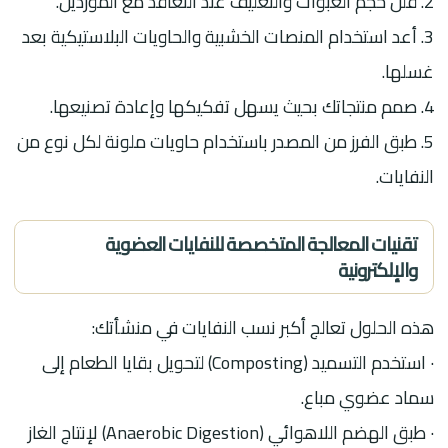
2. قلل حجم العبوات والتغليف عند التعاقد مع الموردين.
3. أعد استخدام المنصات الخشبية والحاويات البلاستيكية بعد
غسلها.
4. صمم منتجاتك بحيث يسهل تفكيكها وإعادة تصنيعها.
5. طبق الفرز من المصدر باستخدام حاويات ملونة لكل نوع من
النفايات.
تقنيات المعالجة المتخصصة للنفايات العضوية
والإلكترونية
هذه الحلول تعالج أكبر نسب النفايات في منشأتك:
· استخدم التسميد (Composting) لتحويل بقايا الطعام إلى
سماد عضوي مباع.
· طبق الهضم اللاهوائي (Anaerobic Digestion) لإنتاج الغاز